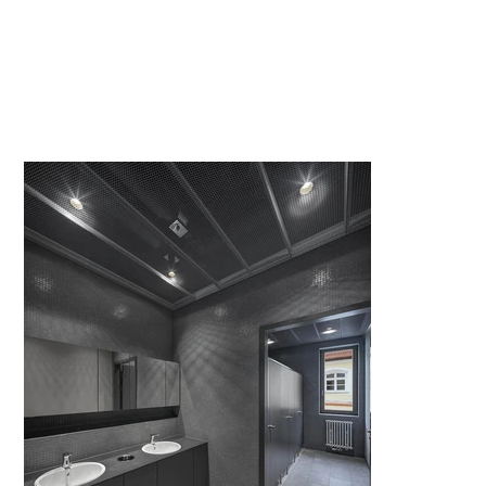
einer natürlichen Oberfläche aus Öl behandelt.
Planung: 
Berschneider + Berschneider GmbH
Fotografie: Erich Spahn