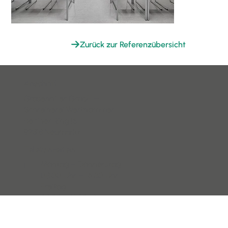
Zurück zur Referenzübersicht
Anschrift
Grasenhiller GmbH –
Schreinerei Werthammer
Berliner Ring 15
92318 Neumarkt
Telefonzeiten
Montag – Donnerstag

08:00 Uhr – 16:30 Uhr
Freitag
08:00 – 13:30 Uhr
Kontakt