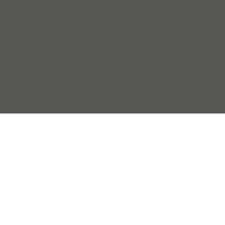
Grasenhiller GmbH –
Schreinerei Werthammer
Berliner Ring 15
92318 Neumarkt
Telefonzeiten
Montag – Donnerstag

08:00 Uhr – 16:30 Uhr
Freitag
08:00 – 13:30 Uhr
Kontakt
09181 / 4746-0

info@werthammer.de

Newsletteranmeldung
AV-Vertrag
Kontakt
Datenschutz
Barrierefreiheitserkl