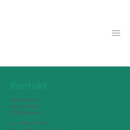
Kontakt
Werthammer
Berliner Ring 15
92318 Neumarkt
09181 / 4746-0
