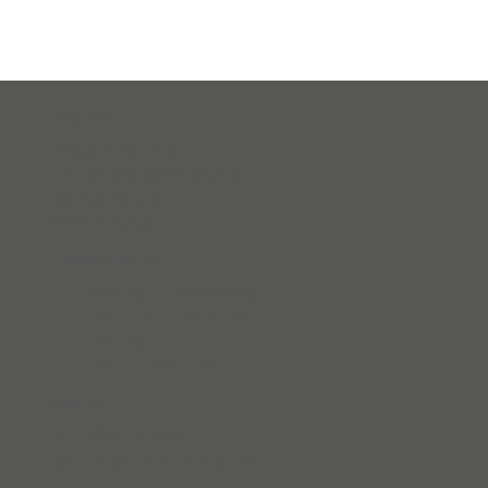
Anschrift
Grasenhiller GmbH –
Schreinerei Werthammer
Berliner Ring 15
92318 Neumarkt
Telefonzeiten
Montag – Donnerstag

08:00 Uhr – 16:30 Uhr
Freitag
08:00 – 13:30 Uhr
Kontakt
09181 / 4746-0

info@werthammer.de
